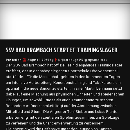
Skip
to
content
SSV BAD BRAMBACH STARTET TRAININGSLAGER
Posted on
August 11, 2025
by
jurijkarpovgh5521@myrambler.ru
Der SSV Bad Brambach hat offiziell sein diesjähriges Trainingslager
eröffnet, das in der nahegelegenen Sportschule Oberwiesenthal
stattfindet. Für die Mannschaft geht es in den kommenden Tagen
um intensive Vorbereitung, Konditionstraining und Taktikarbeit, um
optimal in die neue Saison zu starten. Trainer Martin Lehmann setzt
dabei auf eine Mischung aus physischen Einheiten und spielerischen
Übungen, um sowohl Fitness als auch Teamchemie zu stärken.
Besondere Aufmerksamkeit liegt auf der Abstimmung zwischen
Mittelfeld und Sturm: Die Angreifer Toni Sieber und Lukas Richter
arbeiten eng mit den zentralen Spielern zusammen, um Spielzüge
zu verfeinern und die Chancenverwertung zu verbessern.
Gleichzeitig wird die Defensive unter der Leitung von Kapitän