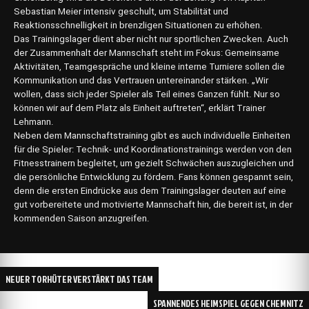
Sebastian Meier intensiv geschult, um Stabilität und
Reaktionsschnelligkeit in brenzligen Situationen zu erhöhen.
Das Trainingslager dient aber nicht nur sportlichen Zwecken. Auch
der Zusammenhalt der Mannschaft steht im Fokus: Gemeinsame
Aktivitäten, Teamgespräche und kleine interne Turniere sollen die
Kommunikation und das Vertrauen untereinander stärken. „Wir
wollen, dass sich jeder Spieler als Teil eines Ganzen fühlt. Nur so
können wir auf dem Platz als Einheit auftreten“, erklärt Trainer
Lehmann.
Neben dem Mannschaftstraining gibt es auch individuelle Einheiten
für die Spieler: Technik- und Koordinationstrainings werden von den
Fitnesstrainern begleitet, um gezielt Schwächen auszugleichen und
die persönliche Entwicklung zu fördern. Fans können gespannt sein,
denn die ersten Eindrücke aus dem Trainingslager deuten auf eine
gut vorbereitete und motivierte Mannschaft hin, die bereit ist, in der
kommenden Saison anzugreifen.
Post
NEUER TORHÜTER VERSTÄRKT DAS TEAM
navigation
SPANNENDES HEIMSPIEL GEGEN CHEMNITZ