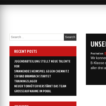
Skip
to
content
Search
for:
UNSE
RECENT POSTS
Posted on
Wir konne
JUGENDABTEILUNG STELLT NEUE TALENTE
B-Klasse 
VOR
aller drei
SPANNENDES HEIMSPIEL GEGEN CHEMNITZ
SSV BAD BRAMBACH STARTET
TRAININGSLAGER
NEUER TORHÜTER VERSTÄRKT DAS TEAM
GROSSE AUFNAHME IM POKAL
Post
navigati