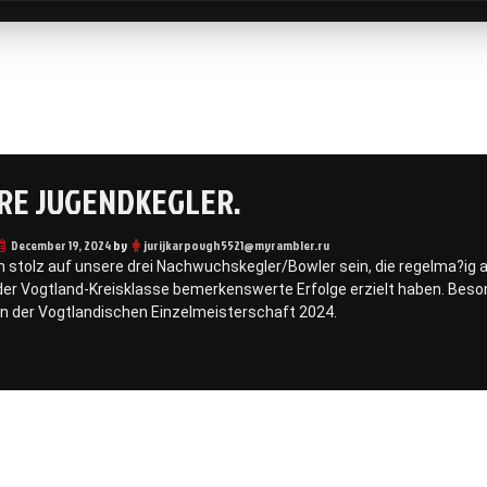
RE JUGENDKEGLER.
December 19, 2024
by
jurijkarpovgh5521@myrambler.ru
n stolz auf unsere drei Nachwuchskegler/Bowler sein, die regelma?ig 
der Vogtland-Kreisklasse bemerkenswerte Erfolge erzielt haben. Beso
 an der Vogtlandischen Einzelmeisterschaft 2024.
on